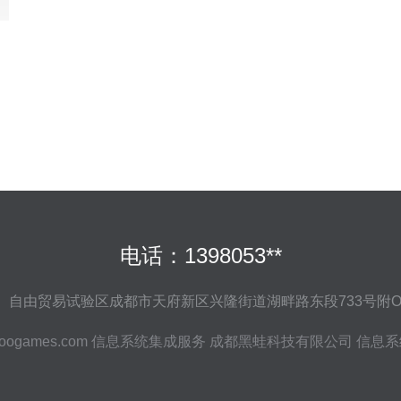
电话：1398053**
自由贸易试验区成都市天府新区兴隆街道湖畔路东段733号附OL-02-
oogames.com
信息系统集成服务
成都黑蛙科技有限公司
信息系